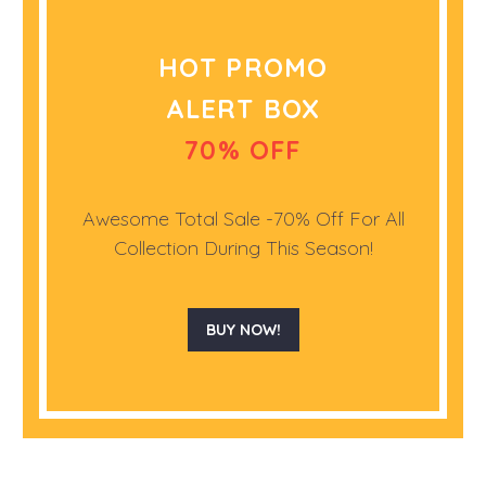
HOT PROMO
ALERT BOX
70% OFF
Awesome Total Sale -70% Off For All
Collection During This Season!
BUY NOW!