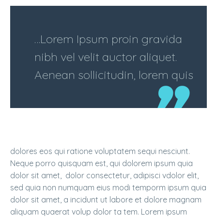
…Lorem Ipsum proin gravida
nibh vel velit auctor aliquet.
Aenean sollicitudin, lorem quis
dolores eos qui ratione voluptatem sequi nesciunt.
Neque porro quisquam est, qui dolorem ipsum quia
dolor sit amet, dolor consectetur, adipisci vdolor elit,
sed quia non numquam eius modi temporm ipsum quia
dolor sit amet, a incidunt ut labore et dolore magnam
aliquam quaerat volup dolor ta tem. Lorem ipsum