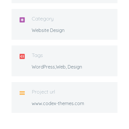
Category

Website Design
Tags

WordPress,Web, Design
Project url

www.codex-themes.com