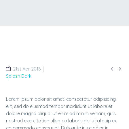


21st Apr 2016
Splash Dark
Lorem ipsum dolor sit amet, consectetur adipisicing
elit, sed do eiusmod tempor incididunt ut labore et
SIMPLE PROJECT
dolore magna aliqua. Ut enim ad minim veniam, quis
nostrud exercitation ullamco laboris nisi ut aliquip ex
ea commodo consequat. Duis aute irure dolor in