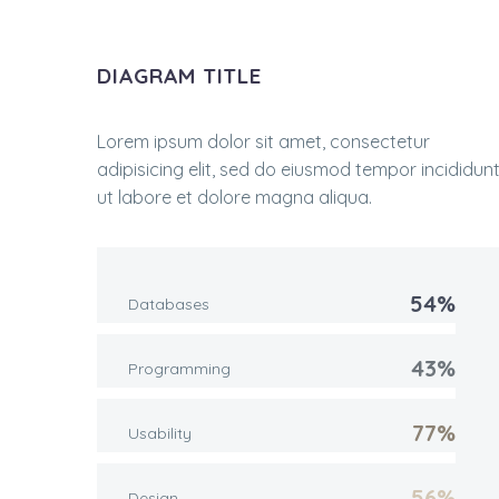
DIAGRAM TITLE
Lorem ipsum dolor sit amet, consectetur
adipisicing elit, sed do eiusmod tempor incididun
ut labore et dolore magna aliqua.
54%
Databases
43%
Programming
77%
Usability
56%
Design