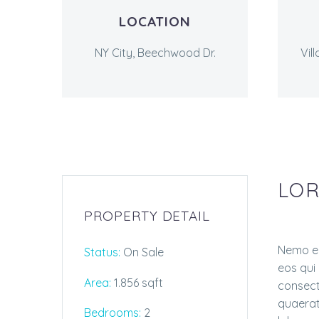
LOCATION
NY City, Beechwood Dr.
Vil
LOR
PROPERTY DETAIL
Nemo en
Status:
On Sale
eos qui
Area:
1.856 sqft
consect
quaerat
Bedrooms:
2