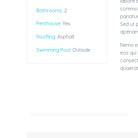
labore 
commodo
Bathrooms
:
2
pariatur
Penthouse:
Yes
Sed ut 
aperiam,
Roofling:
Asphalt
Nemo en
Swimming Pool:
Outside
eos qui
consect
quaerat