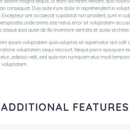
et dolore magna aliqua. Ut enim ad minim veniam, quis nostrud 
 consequat. Duis aute irure dolor in reprehenderit in voluptat
. Excepteur sint occaecat cupidatat non proident, sunt in culp
perspiciatis unde omnis iste natus error sit voluptatem acc
 eaque ipsa quae ab illo inventore veritatis et quasi archite
im ipsam voluptatem quia voluptas sit aspernatur aut odit a
 ratione voluptatem sequi nesciunt. Neque porro quisquam est
etur, adipisci velit, sed quia non numquam eius modi tempor
 voluptatem.
ADDITIONAL FEATURES