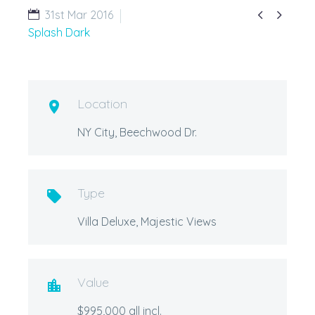


31st Mar 2016
Splash Dark
Location

NY City, Beechwood Dr.
Type

Villa Deluxe, Majestic Views
Value

$995,000 all incl.