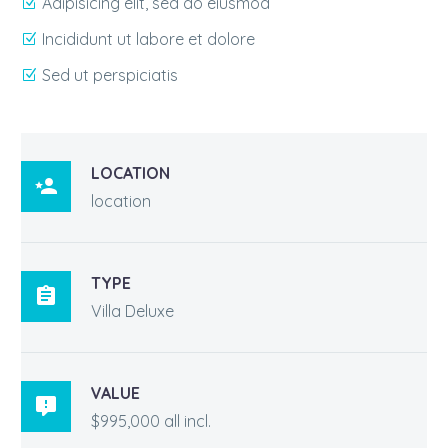
Adipisicing elit, sed do eiusmod
Incididunt ut labore et dolore
Sed ut perspiciatis
LOCATION

location
TYPE

Villa Deluxe
VALUE

$995,000 all incl.