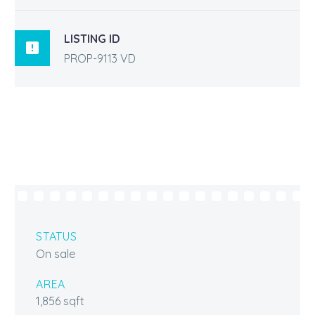
LISTING ID

PROP-9113 VD
STATUS
On sale
AREA
1,856 sqft