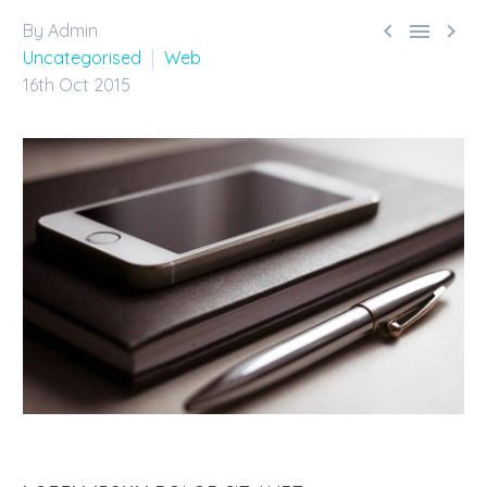



By Admin
Uncategorised
Web
16th Oct 2015