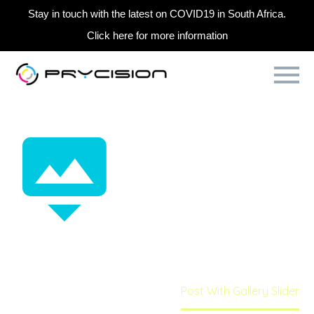
Stay in touch with the latest on COVID19 in South Africa.
Click here for more information
POST WITH
GALLERY


SLIDER
Home
Uncategorised
Post With Gallery Slider