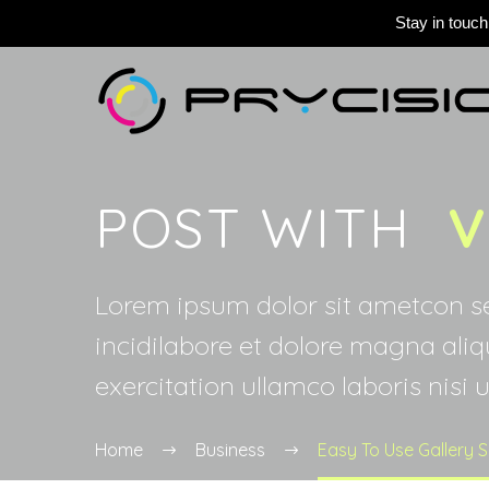
Stay in touch
POST WITH
V
Lorem ipsum dolor sit ametcon se
incidilabore et dolore magna ali
exercitation ullamco laboris nisi u
Home
Business
Easy To Use Gallery 