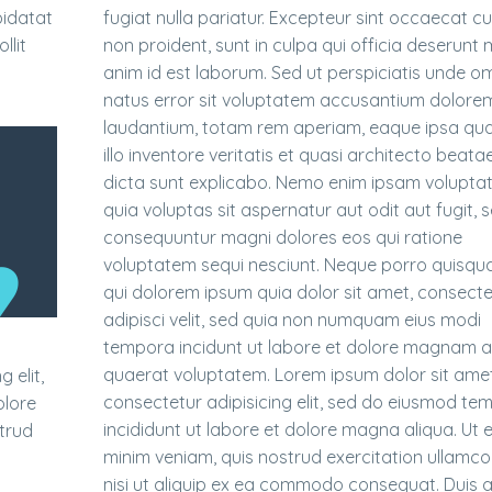
pidatat
fugiat nulla pariatur. Excepteur sint occaecat c
llit
non proident, sunt in culpa qui officia deserunt m
anim id est laborum. Sed ut perspiciatis unde om
natus error sit voluptatem accusantium dolor
laudantium, totam rem aperiam, eaque ipsa qu
illo inventore veritatis et quasi architecto beata
dicta sunt explicabo. Nemo enim ipsam volupta
quia voluptas sit aspernatur aut odit aut fugit, 
consequuntur magni dolores eos qui ratione
voluptatem sequi nesciunt. Neque porro quisqu
qui dolorem ipsum quia dolor sit amet, consecte
adipisci velit, sed quia non numquam eius modi
tempora incidunt ut labore et dolore magnam 
quaerat voluptatem. Lorem ipsum dolor sit amet
 elit,
consectetur adipisicing elit, sed do eiusmod te
olore
incididunt ut labore et dolore magna aliqua. Ut 
trud
minim veniam, quis nostrud exercitation ullamco
nisi ut aliquip ex ea commodo consequat. Duis 