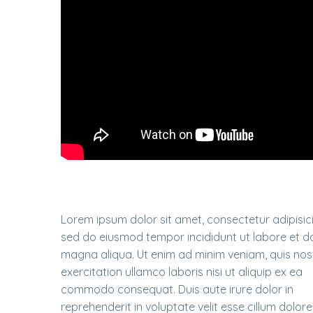
Lorem ipsum dolor sit amet, consectetur adipisicin
sed do eiusmod tempor incididunt ut labore et d
magna aliqua. Ut enim ad minim veniam, quis nos
exercitation ullamco laboris nisi ut aliquip ex ea
commodo consequat. Duis aute irure dolor in
reprehenderit in voluptate velit esse cillum dolore