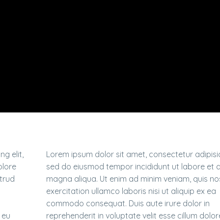
g elit,
Lorem ipsum dolor sit amet, consectetur adipisici
olore
sed do eiusmod tempor incididunt ut labore et 
trud
magna aliqua. Ut enim ad minim veniam, quis no
exercitation ullamco laboris nisi ut aliquip ex ea
commodo consequat. Duis aute irure dolor in
 eu
reprehenderit in voluptate velit esse cillum dolor