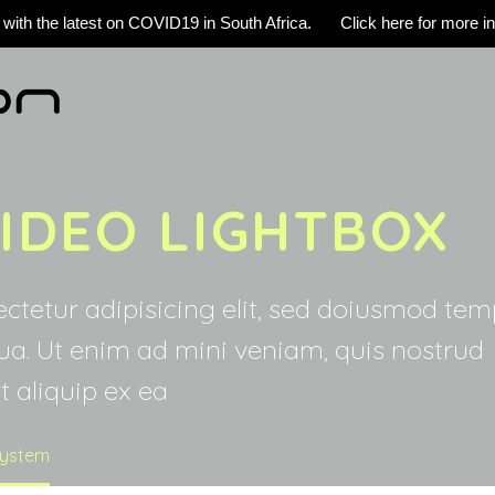
 with the latest on COVID19 in South Africa.
Click here for more i
IDEO LIGHTBOX
ctetur adipisicing elit, sed doiusmod te
qua. Ut enim ad mini veniam, quis nostrud
t aliquip ex ea
System