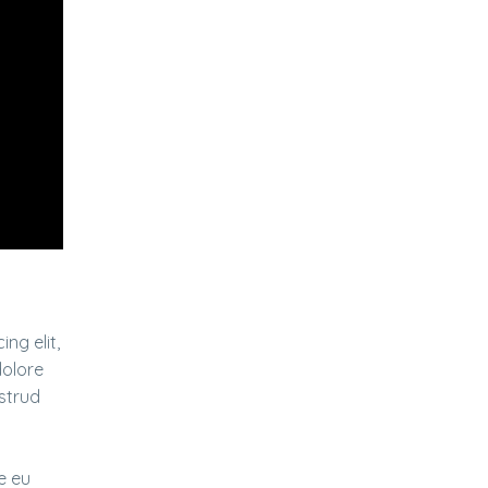
ng elit,
dolore
strud
e eu