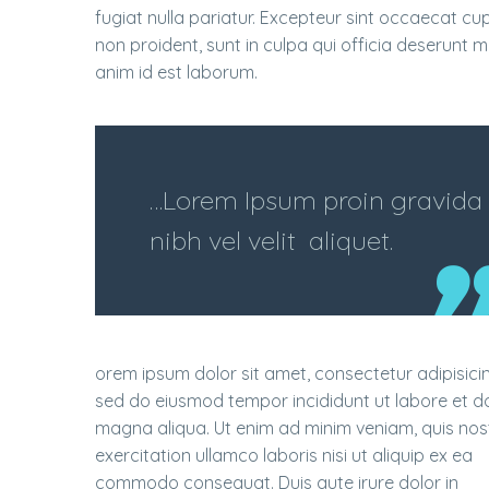
fugiat nulla pariatur. Excepteur sint occaecat cu
non proident, sunt in culpa qui officia deserunt mo
anim id est laborum.
…Lorem Ipsum proin gravida
nibh vel velit aliquet.
orem ipsum dolor sit amet, consectetur adipisicing
sed do eiusmod tempor incididunt ut labore et d
magna aliqua. Ut enim ad minim veniam, quis nos
exercitation ullamco laboris nisi ut aliquip ex ea
commodo consequat. Duis aute irure dolor in