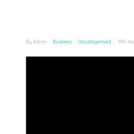
By Admin
Business
Uncategorised
18th Ap