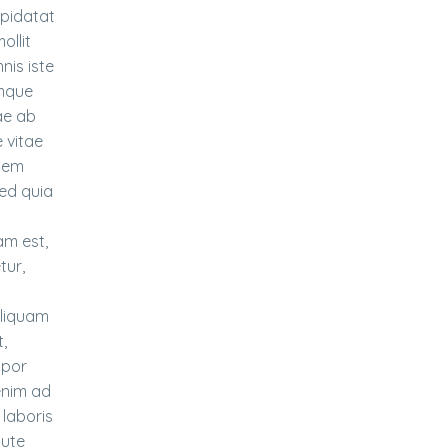
upidatat
ollit
nis iste
emque
ae ab
e vitae
tem
sed quia
am est,
tur,
aliquam
,
mpor
enim ad
 laboris
aute