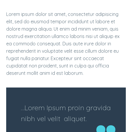
Lorem ipsum dolor sit amet, consectetur adipisicing
elit, sed do eiusmod tempor incididunt ut labore et
dolore magna aliqua. Ut enim ad minim veniam, quis
nostrud exercitation ullamco laboris nisi ut aliquip ex
ea commodo consequat. Duis aute irure dolor in
reprehenderit in voluptate velit esse cillum dolore eu
fugiat nulla pariatur. Excepteur sint occaecat
cupidatat non proident, sunt in culpa qui officia
deserunt mollit anim id est laborum.
…Lorem Ipsum proin gravida
nibh vel velit aliquet.