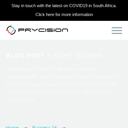
Stay in touch with the latest on COVID19 in South Africa.
Click here for more information
BLOG POST
+ RIGHT SIDEBAR
Lorem ipsum dolor sit ametcon sectetur
adipisicing elit, sed doiusmod tempor incidilabore
et dolore magna aliqua. Ut enim ad mini veniam,
quis nostrud exercitation ullamco laboris nisi ut
aliquip ex ea
Home
Business 06